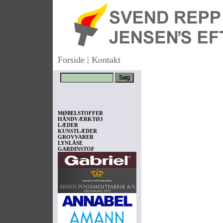
Forside
|
Kontakt
MØBELSTOFFER
HÅNDVÆRKTØJ
LÆDER
KUNSTLÆDER
GROVVARER
LYNLÅSE
GARDINSTOF