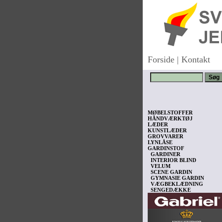
Forside
|
Kontakt
MØBELSTOFFER
HÅNDVÆRKTØJ
LÆDER
KUNSTLÆDER
GROVVARER
LYNLÅSE
GARDINSTOF
GARDINER
INTERIOR BLIND
VELUM
SCENE GARDIN
GYMNASIE GARDIN
VÆGBEKLÆDNING
SENGEDÆKKE