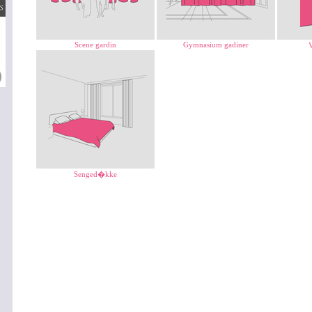
Scene gardin
Gymnasium gadiner
Senged�kke