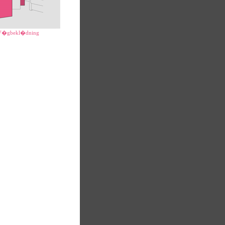
V�gbekl�dning