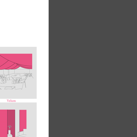
rsen og Helle
Velum