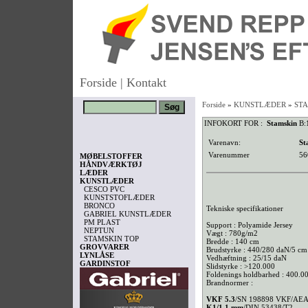
Forside
|
Kontakt
Forside
»
KUNSTLÆDER
»
STA
INFOKORT FOR :
Stamskin
B:
Varenavn:
St
Varenummer
56
MØBELSTOFFER
HÅNDVÆRKTØJ
LÆDER
KUNSTLÆDER
CESCO PVC
KUNSTSTOFLÆDER
BRONCO
Tekniske specifikationer
GABRIEL KUNSTLÆDER
PM PLAST
Support : Polyamide Jersey
NEPTUN
Vægt : 780g/m2
STAMSKIN TOP
Bredde : 140 cm
GROVVARER
Brudstyrke : 440/280 daN/5 cm
LYNLÅSE
Vedhæftning : 25/15 daN
GARDINSTOF
Slidstyrke : >120.000
Foldenings holdbarhed : 400.0
Brandnormer :
VKF 5.3
/SN 198898 VKF/AEA
K1/1,1 mm
/DIN 53438/T2