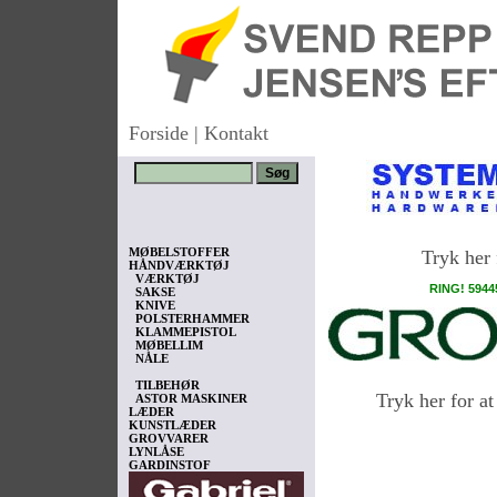
Forside
|
Kontakt
MØBELSTOFFER
Tryk he
HÅNDVÆRKTØJ
VÆRKTØJ
RING! 594
SAKSE
KNIVE
POLSTERHAMMER
KLAMMEPISTOL
MØBELLIM
NÅLE
TILBEHØR
Tryk her for
ASTOR MASKINER
LÆDER
KUNSTLÆDER
GROVVARER
LYNLÅSE
GARDINSTOF