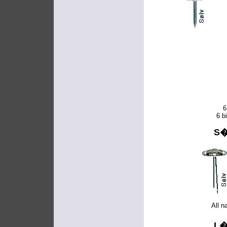
6
6 b
S�
All n
L�