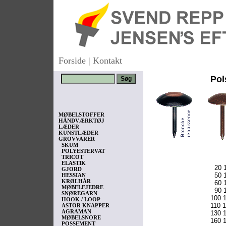
Forside
|
Kontakt
Pol
MØBELSTOFFER
HÅNDVÆRKTØJ
LÆDER
KUNSTLÆDER
GROVVARER
SKUM
POLYESTERVAT
TRICOT
ELASTIK
20 1
GJORD
50 1
HESSIAN
KRØLHÅR
60 1
MØBELFJEDRE
90 1
SNØREGARN
100 1
HOOK / LOOP
110 1
ASTOR KNAPPER
AGRAMAN
130 1
MØBELSNORE
160 1
POSSEMENT