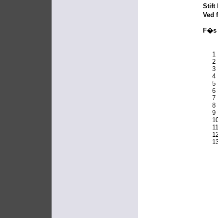
Stif
Ved 
F�s 
1
2
3
4
5
6
7
8
9
1
1
1
1