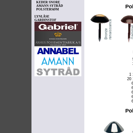
KEDER SNORE
Po
AMANN SYTRÅD
POLSTERSØM
LYNLÅSE
GARDINSTOF
1 
20 
Po