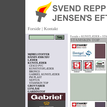
Forside
|
Kontakt
Forside
»
KUNSTLÆDER
»
STA
STAMSKIN TOP
MØBELSTOFFER
HÅNDVÆRKTØJ
LÆDER
KUNSTLÆDER
CESCO PVC
KUNSTSTOFLÆDER
BRONCO
GABRIEL KUNSTLÆDER
PM PLAST
NEPTUN
STAMSKIN TOP
GROVVARER
LYNLÅSE
GARDINSTOF